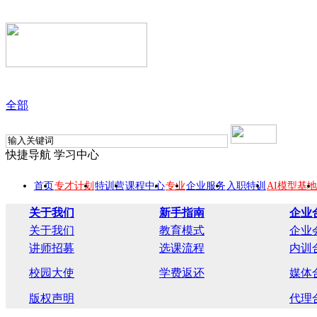
全部
快捷导航
学习中心
首页
专才计划
特训营
课程中心
专业
企业服务
入职特训
AI模型基地
关于我们
新手指南
企业
关于我们
教育模式
企业
讲师招募
选课流程
内训
校园大使
学费返还
媒体
版权声明
代理