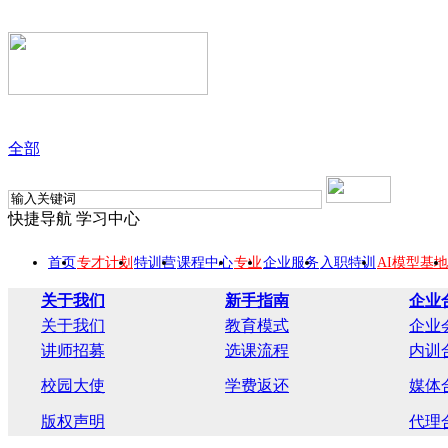
全部
快捷导航
学习中心
首页
专才计划
特训营
课程中心
专业
企业服务
入职特训
AI模型基地
关于我们
新手指南
企业
关于我们
教育模式
企业
讲师招募
选课流程
内训
校园大使
学费返还
媒体
版权声明
代理