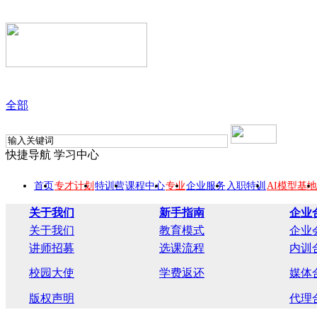
全部
快捷导航
学习中心
首页
专才计划
特训营
课程中心
专业
企业服务
入职特训
AI模型基地
关于我们
新手指南
企业
关于我们
教育模式
企业
讲师招募
选课流程
内训
校园大使
学费返还
媒体
版权声明
代理