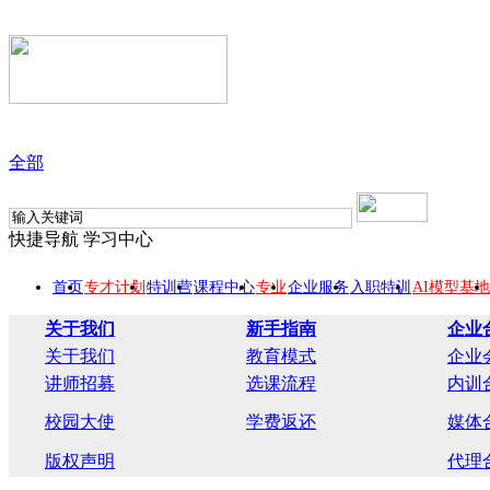
全部
快捷导航
学习中心
首页
专才计划
特训营
课程中心
专业
企业服务
入职特训
AI模型基地
关于我们
新手指南
企业
关于我们
教育模式
企业
讲师招募
选课流程
内训
校园大使
学费返还
媒体
版权声明
代理