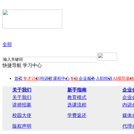
全部
快捷导航
学习中心
首页
专才计划
特训营
课程中心
专业
企业服务
入职特训
AI模型基地
关于我们
新手指南
企业
关于我们
教育模式
企业
讲师招募
选课流程
内训
校园大使
学费返还
媒体
版权声明
代理