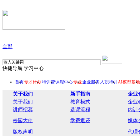
全部
快捷导航
学习中心
首页
专才计划
特训营
课程中心
专业
企业服务
入职特训
AI模型基地
关于我们
新手指南
企业
关于我们
教育模式
企业
讲师招募
选课流程
内训
校园大使
学费返还
媒体
版权声明
代理