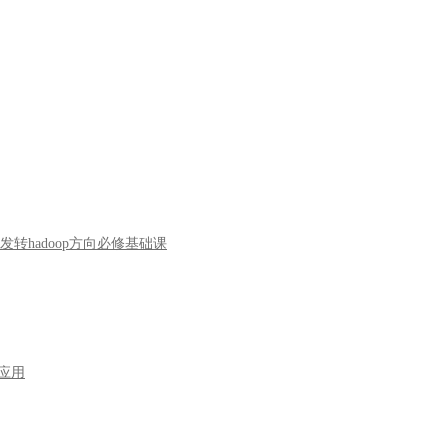
a开发转hadoop方向必修基础课
型应用