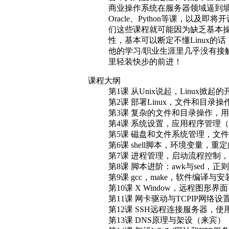
商业操作系统在服务器领域逼到墙角
Oracle、Python等课，以及即将开
们这些课程就可能因为缺乏基本操
性，基本可以断定不懂Linux
他的学习/职业生涯里几乎没有接
里轻装快步的前进！
课程大纲
第1课 从Unix说起，Linux掀
第2课 部署Linux，文件和目录
第3课 复杂的文件和目录操作，
第4课 系统设置，应用程序管理
第5课 磁盘和文件系统管理，文
第6课 shell脚本，环境变量，
第7课 进程管理，启动流程控制
第8课 脚本进阶：awk与sed，
第9课 gcc，make，软件编译
第10课 X Window，远程图形
第11课 网卡驱动与TCPIP网
第12课 SSH远程连接服务器，使
第13课 DNS原理与架设（来宾）