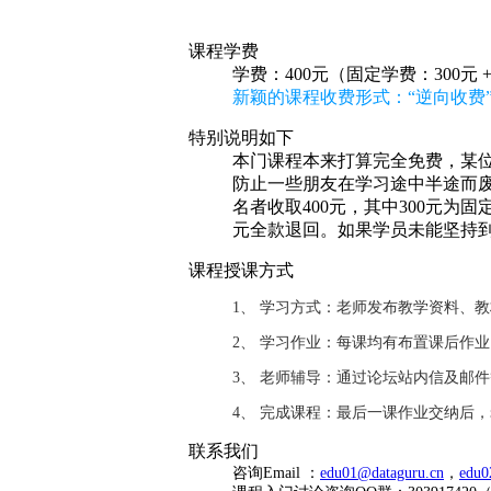
课程学费
学费：400元（固定学费：300元 
新颖的课程收费形式：“逆向收费”
特别说明如下
本门课程本来打算完全免费，某位
防止一些朋友在学习途中半途而废
名者收取400元，其中300元为
元全款退回。如果学员未能坚持
课程授课方式
1、 学习方式：老师发布教学资料、
2、 学习作业：每课均有布置课后作
3、 老师辅导：通过论坛站内信及邮
4、 完成课程：最后一课作业交纳后
联系我们
咨询Email ：
edu01@dataguru.cn
，
edu0