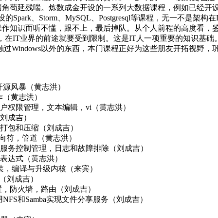
苟延残喘。炼数成金开设的一系列大数据课程，例如已经开设的Hadoo
设的Spark、Storm、MySQL、Postgresql等课程，无一不是架
作知识而听不懂，跟不上，最后掉队。从个人前程的高度看，鉴于
的话，在IT业界的前途就要受到限制。这是IT人一项重要的知识基
触过Windows以外的东西，本门课程正好为这些朋友开拓视野
起的开源风暴（黄志洪）
操作（黄志洪）
用户权限管理，文本编辑，vi（黄志洪）
（刘成吉）
件打包和压缩（刘成吉）
重定向符，管道（黄志洪）
，服务控制管理，日志和故障排除（刘成吉）
正则表达式（黄志洪）
与安装，编译与升级内核（来宾）
界面（刘成吉）
络设置，防火墙，路由（刘成吉）
用NFS和Samba实现文件分享服务（刘成吉）