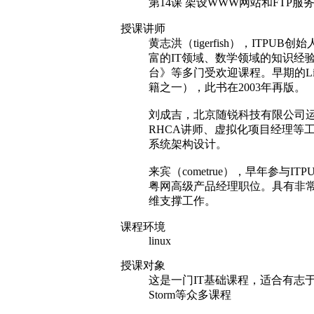
第14课 架设WWW网站和FTP服
授课讲师
黄志洪（tigerfish），I
富的IT领域、数学领域的知识经验
台》等多门受欢迎课程。早期的Lin
籍之一），此书在2003年再版。
刘成吉，北京随锐科技有限公司运营经
RHCA讲师、虚拟化项目经理等
系统架构设计。
来宾（cometrue），早年参与
粤网高级产品经理职位。具有非
维支撑工作。
课程环境
linux
授课对象
这是一门IT基础课程，适合有志于转往
Storm等众多课程