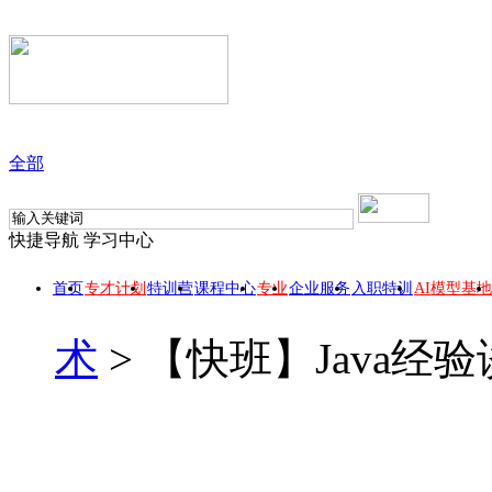
全部
快捷导航
学习中心
首页
专才计划
特训营
课程中心
专业
企业服务
入职特训
AI模型基地
术
>
【快班】Java经验
【快班】Java经验谈
此课程所属 【葛一鸣讲师的课程】专业，报名专业