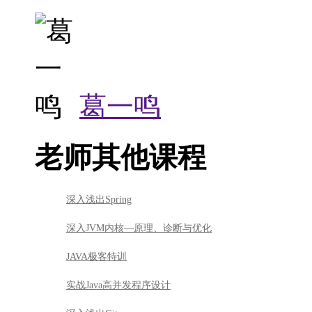
老师其他课程
深入浅出Spring
深入JVM内核—原理、诊断与优化
JAVA极客特训
实战Java高并发程序设计
深入浅出Git
课程所属专业
Dataguru精品公开课（免费） - 安装手册系列
葛一鸣讲师的课程 - 免费公开课