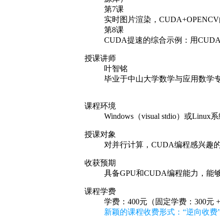
课程环境
Windows（visual stdio）或Lin
授课对象
对并行计算，CUDA编程感兴趣
收获预期
具备GPU和CUDA编程能力，
课程学费
学费：400元（固定学费：300元 
新颖的课程收费形式：“逆向收费”
特别说明如下
本门课程本来打算完全免费，某位
防止一些朋友在学习途中半途而废
名者收取400元，其中300元为
元全款退回。如果学员未能坚持
课程授课方式
1、 学习方式：老师发布教学资料、