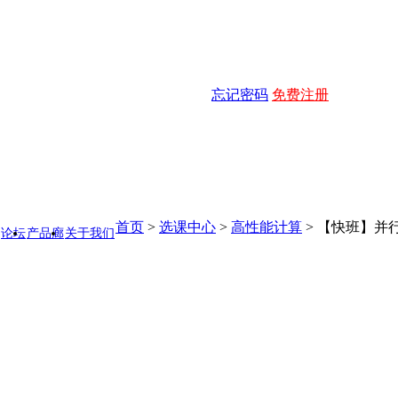
忘记密码
免费注册
首页
>
选课中心
>
高性能计算
>
【快班】并行
论坛
产品廊
关于我们
】专业，报名专业套餐，可享受0元学习特惠！
点击了解详情
★★☆
共8课
课程周期
难易度