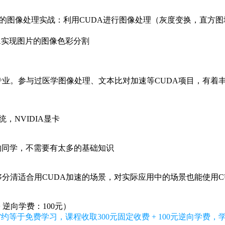
ux系统，NVIDIA显卡
的同学，不需要有太多的基础知识
能够分清适合用CUDA加速的场景，对实际应用中的场景也能使用C
+ 逆向学费：100元）
约等于免费学习，课程收取300元固定收费 + 100元逆向学费
大神曾经说过“成功就是正确的方向再加上适度的压力”。考虑
，浪费了讲师的付出，为此我们计划模仿某些健身课程，使用“逆
固定 收费，另外100元是暂存学费，即如果学员能完成全部课程要
到完全所有的学习计划任务，则会被扣款。期望这种方式可以转
教材，幻灯片和视频，学员通过网络下载学习。同时通过论坛互动中老师