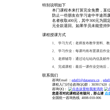
2、 学习作业：每课均有布置课后作
3、 老师辅导：通过论坛站内信及邮
4、 完成课程：最后一课作业交纳后
联系我们
咨询Email ：
edu01@dataguru.cn
，
edu0
课程入门讨论咨询QQ群：3039174
咨询QQ：
您是否对此课程还有疑问，那么请
点
全国统一咨询热线: 4008-010-006
最新技术热点、 最新行业资讯
打开微信，使用扫一扫功能，即
授课老师
叶智铭
课程所属专业