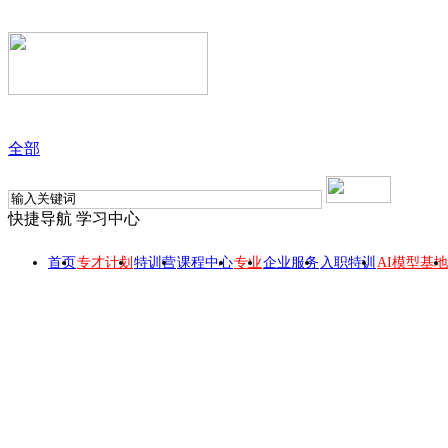
全部
快捷导航
学习中心
首页
专才计划
特训营
课程中心
专业
企业服务
入职特训
AI模型基地
【快班】并行化计算与CUDA编程
此课程所属 【人工智能职业方向
随报随学
开课时间