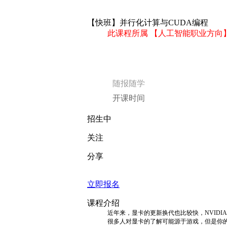
招生中
关注
分享
立即报名
课程介绍
近年来，显卡的更新换代也比较快，NVIDIA
很多人对显卡的了解可能源于游戏，但是你
如今GPU的发展越来越快，在图像处理和深度学习
GPU的情况，比如yolov3等，可以说GP
本课程属于CUDA入门的课程，旨在让学员
以在日常中用CUDA解决更多并行化的问题，
课程大纲
第1课
从零开始，手把手的环境搭建教程：
CPU数据传输简单示例
第2课