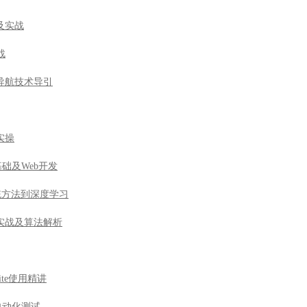
实操
基础及Web开发
由传统方法到深度学习
实战及算法解析
ite使用精讲
n自动化测试
战