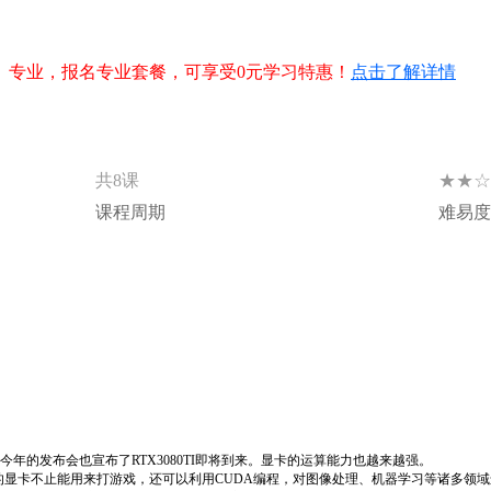
今年的发布会也宣布了RTX3080TI即将到来。显卡的运算能力也越来越强。
的显卡不止能用来打游戏，还可以利用CUDA编程，对图像处理、机器学习等诸多领
领域更为突出，很多的计算机开源库，如OpenCV, TensorFlow,pytorch等
U由于其高效，使用也越来越普遍。
对GPU的架构以及GPU编程有一个初步的认识，能在实际情况下用CUDA完成一些并
而不受限于开源库的API接口。
CUDA硬件环境，软件环境介绍，CUDA在WINDOWS和Lin