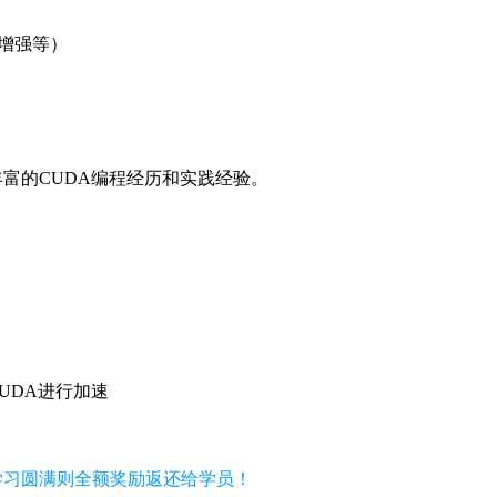
UDA进行加速
，学习圆满则全额奖励返还给学员！
到讲师本身要付出巨大的劳动，为了
向收费”的方法。 在 报名时每位报
求，包括完成全部的书面作业，则100
化为大家强烈的学习愿望和驱动力！
对学员进行指导及学员之间相互交流。