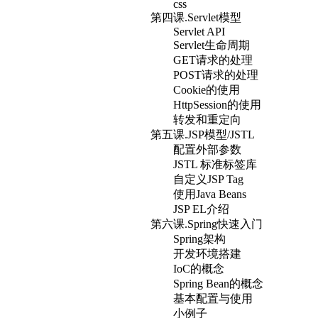
css
第四课.Servlet模型
Servlet API
Servlet生命周期
GET请求的处理
POST请求的处理
Cookie的使用
HttpSession的使用
转发和重定向
第五课.JSP模型/JSTL
配置外部参数
JSTL 标准标签库
自定义JSP Tag
使用Java Beans
JSP EL介绍
第六课.Spring快速入门
Spring架构
开发环境搭建
IoC的概念
Spring Bean的概念
基本配置与使用
小例子