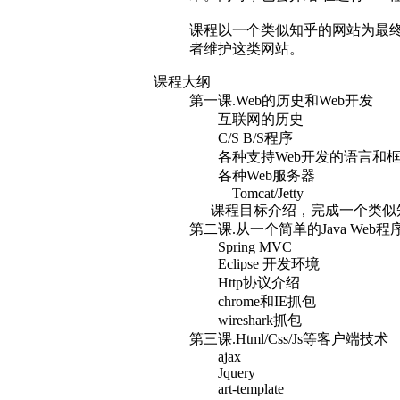
课程以一个类似知乎的网站为最
者维护这类网站。
课程大纲
第一课.Web的历史和Web开发
互联网的历史
C/S B/S程序
各种支持Web开发的语言和
各种Web服务器
Tomcat/Jetty
课程目标介绍，完成一个类似
第二课.从一个简单的Java Web程
Spring MVC
Eclipse 开发环境
Http协议介绍
chrome和IE抓包
wireshark抓包
第三课.Html/Css/Js等客户端技术
ajax
Jquery
art-template