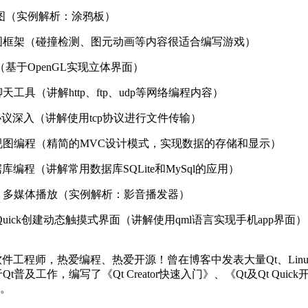
图（实例解析：涂鸦板）
图框架（碰撞检测、图元动画等内容很适合编写游戏）
（基于
OpenGL
实现立体界面）
聊天工具（讲解
http
、
ftp
、
udp
等网络编程内容）
协议深入（讲解使用
tcp
协议进行文件传输）
视图编程（精简的
MVC
设计模式，实现数据的存储和显示）
据库编程（讲解常用数据库
SQLite
和
MySql
的应用）
：多媒体播放（实例解析：影音播发器）
Quick
创建动态触摸式界面（讲解使用
qml
语言实现手机
app
界面）
嵌入式软件工程师，热爱编程、热爱开源！曾在博客中发表大量Qt、L
普及工作，编写了《Qt Creator快速入门》、《Qt及Qt Qui
籍。