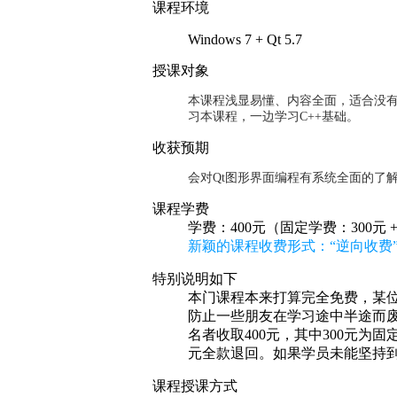
课程环境
Windows 7 + Qt 5.7
授课对象
本课程浅显易懂、内容全面，适合没
习本课程，一边学习
C++
基础。
收获预期
会对
Qt
图形界面编程有系统全面的了
课程学费
学费：400元（固定学费：300元 
新颖的课程收费形式：“逆向收费”
特别说明如下
本门课程本来打算完全免费，某位
防止一些朋友在学习途中半途而废
名者收取400元，其中300元为
元全款退回。如果学员未能坚持
课程授课方式