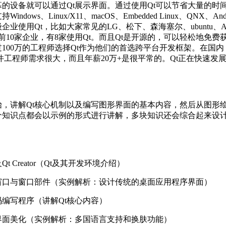
的设备就可以通过Qt展示界面。通过使用Qt可以节省大量的时
ows、Linux/X11、macOS、Embedded Linux、QNX、An
企业使用Qt，比如大家常见的LG、松下、森海塞尔、ubuntu、
前10家企业，有8家使用Qt。而且Qt是开源的，可以轻松地免费
00万的工程师选择Qt作为他们的首选跨平台开发框架。在国内，
t软件工程师需求很大，而且年薪20万+是很平常的。Qt正在快速
！
，讲解Qt核心机制以及编写图形界面的基本内容，然后从图形
个知识点都会以示例的形式进行讲解，多块知识还会综合起来设
及
Qt Creator
（
Qt
及其开发环境介绍）
窗口与窗口部件（实例解析：设计传统的桌面应用程序界面）
码编写程序（讲解
Qt
核心内容）
界面美化（实例解析：多国语言支持和换肤功能）