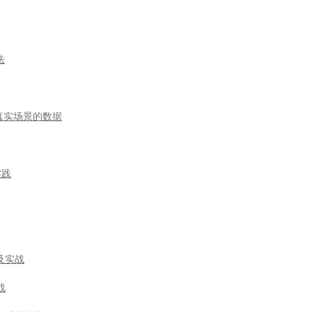
法
于真实场景的数据
实践
及实战
战