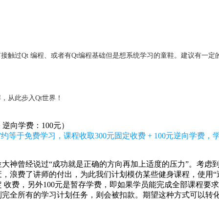
有接触过
Qt
编程、或者有
Qt
编程基础但是想系统学习的童鞋。建议有一定
解，从此步入
Qt
世界！
+ 逆向学费：100元）
约等于免费学习，课程收取300元固定收费 + 100元逆向学费
大神曾经说过“成功就是正确的方向再加上适度的压力”。考虑
，浪费了讲师的付出，为此我们计划模仿某些健身课程，使用“逆
固定 收费，另外100元是暂存学费，即如果学员能完成全部课程要
到完全所有的学习计划任务，则会被扣款。期望这种方式可以转