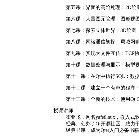
第五课：界面的高阶处理：
2D
绘
第六课：大量图元管理：图形视
第七课：探索立体世界：
3D
绘图
第八课：网络通信初探：局域网
第九课：实现大文件互传：
TCP
第十课：数据处理与显示：模型
第十一课：在
Qt
中执行
SQL
：数
第十二课：建立一个有声的程序
第十三课：全新的技术：使用
Qt 
授课讲师
霍亚飞，网名yafeilinux，
经典。创办了Qt开源社区，致力于Qt
经典书籍，成为Qter入门必备书