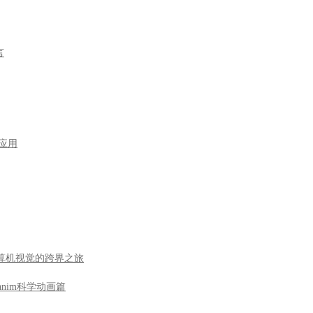
言
型应用
到计算机视觉的跨界之旅
nim科学动画篇